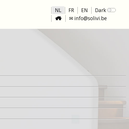
NL
FR
EN
Dark
✉ info@solivi.be